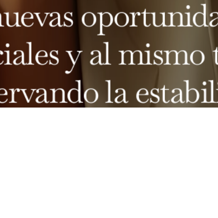
nuevas oportunida
iales y al mismo 
ervando la estabil
financiera.
CONTACT