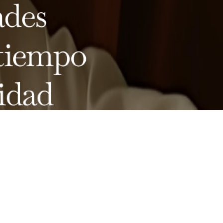
des 
tiempo 
idad 