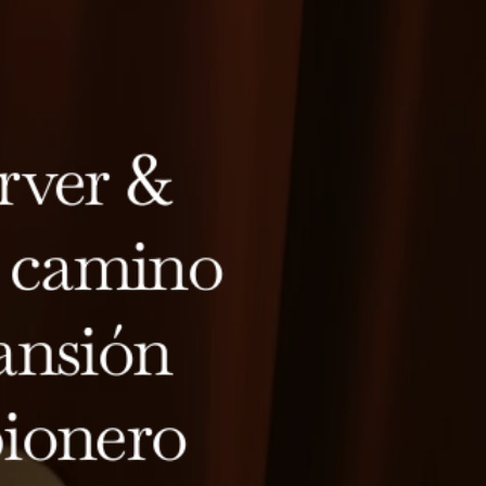
rver & 
 camino 
ansión 
ionero 