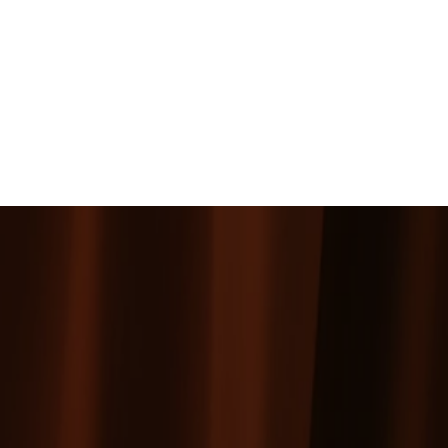
Arlene McCoy
LIGHTING