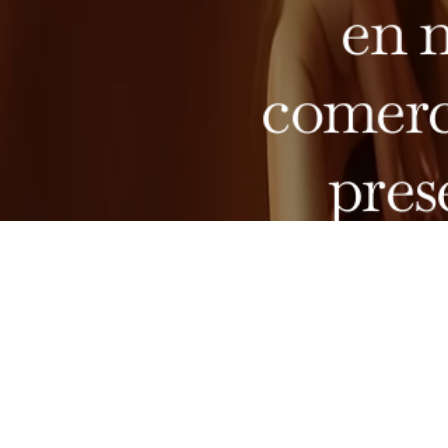
en 
comerc
pres