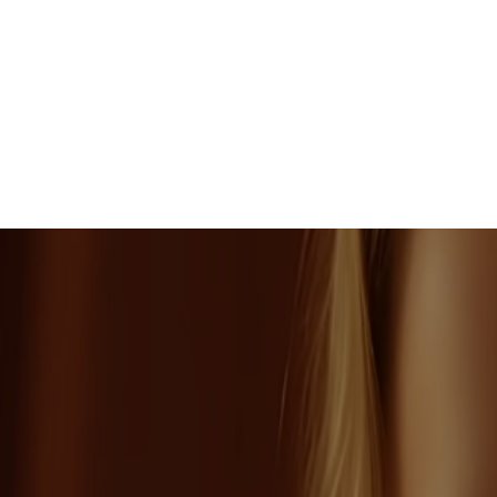
Darrell Steward
MARKETING